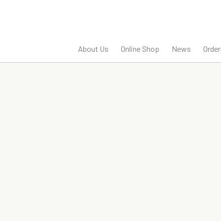
About Us
Online Shop
News
Orde